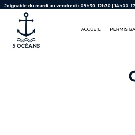
Joignable du mardi au vendredi : 09h30–12h30 | 14h00–1
ACCUEIL
PERMIS B